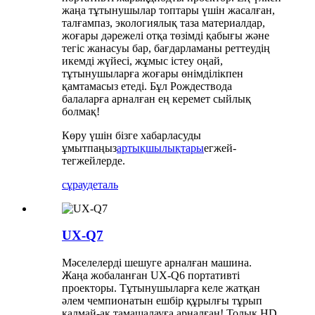
жаңа тұтынушылар топтары үшін жасалған,
талғампаз, экологиялық таза материалдар,
жоғары дәрежелі отқа төзімді қабығы және
тегіс жанасуы бар, бағдарламаны реттеудің
икемді жүйесі, жұмыс істеу оңай,
тұтынушыларға жоғары өнімділікпен
қамтамасыз етеді. Бұл Рождествода
балаларға арналған ең керемет сыйлық
болмақ!
Көру үшін бізге хабарласуды
ұмытпаңыз
артықшылықтары
егжей-
тегжейлерде.
сұрау
деталь
UX-Q7
Мәселелерді шешуге арналған машина.
Жаңа жобаланған UX-Q6 портативті
проекторы. Тұтынушыларға келе жатқан
әлем чемпионатын ешбір құрылғы тұрып
қалмай-ақ тамашалауға арналған! Толық HD