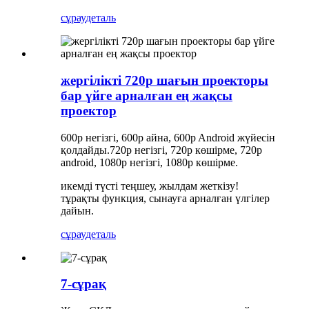
сұрау
деталь
жергілікті 720p шағын проекторы
бар үйге арналған ең жақсы
проектор
600p негізгі, 600p айна, 600p Android жүйесін
қолдайды.720p негізгі, 720p көшірме, 720p
android, 1080p негізгі, 1080p көшірме.
икемді түсті теңшеу, жылдам жеткізу!
тұрақты функция, сынауға арналған үлгілер
дайын.
сұрау
деталь
7-сұрақ