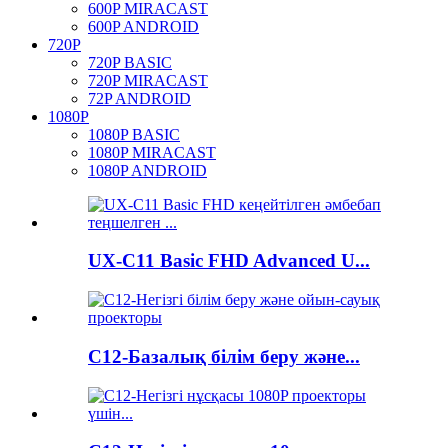
600P MIRACAST
600P ANDROID
720P
720P BASIC
720P MIRACAST
72P ANDROID
1080P
1080P BASIC
1080P MIRACAST
1080P ANDROID
UX-C11 Basic FHD Advanced U...
C12-Базалық білім беру және...