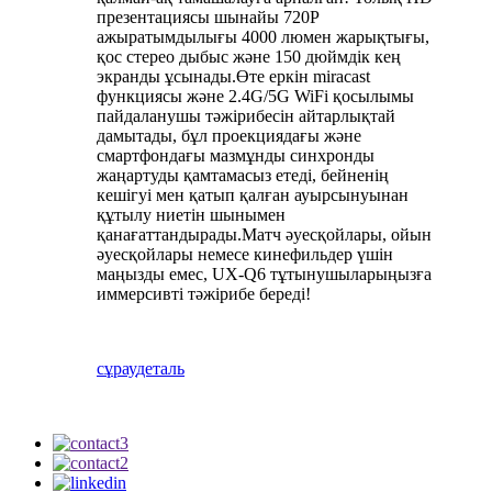
презентациясы шынайы 720P
ажыратымдылығы 4000 люмен жарықтығы,
қос стерео дыбыс және 150 дюймдік кең
экранды ұсынады.Өте еркін miracast
функциясы және 2.4G/5G WiFi қосылымы
пайдаланушы тәжірибесін айтарлықтай
дамытады, бұл проекциядағы және
смартфондағы мазмұнды синхронды
жаңартуды қамтамасыз етеді, бейненің
кешігуі мен қатып қалған ауырсынуынан
құтылу ниетін шынымен
қанағаттандырады.Матч әуесқойлары, ойын
әуесқойлары немесе кинефильдер үшін
маңызды емес, UX-Q6 тұтынушыларыңызға
иммерсивті тәжірибе береді!
сұрау
деталь