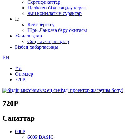
Сертификаттар
Неліктен бізді таңдау керек
Жиі қойылатын сұрақтар
Іс
Кейс зерттеу
Шри-Ланкаға бару оқиғасы
Жаңалықтар
Соңғы жаңалықтар
Бізбен хабарласыңы
EN
Үй
Өнімдер
720P
720P
Санаттар
600P
600P BASIC