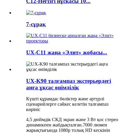
C12-Негізгі нұсқасы 10...
7-сұрақ
UX-C11 жаңа «Элит» жобасы...
UX-K90 талғампаз экстерьердегі
аңға ұқсас өнімділік
Күшті құрамдас бөліктер және әртүрлі
сценарийлерге сәйкес келетін талғампаз
көрініс
4,5 дюймдік СКД экран және 3 Вт қос стерео
динамикпен жабдықталған.7000 люмен
жарықтығында 1080p толық HD кескінін