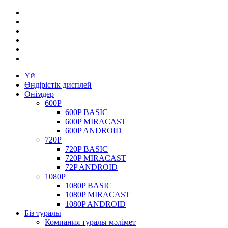
Үй
Өндірістік дисплей
Өнімдер
600P
600P BASIC
600P MIRACAST
600P ANDROID
720P
720P BASIC
720P MIRACAST
72P ANDROID
1080P
1080P BASIC
1080P MIRACAST
1080P ANDROID
Біз туралы
Компания туралы мәлімет