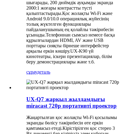
шығарады, 200 дюймдік ауқымды экранда
2000:1 жоғары контрастты түсті
қалыптастырады.Қос жолақты Wi-Fi және
Android 9.0/10.0 операциялық жүйесінің
толық жүктелген функциялары
пайдаланушының ең қолайлы тәжірибесін
ұсынады.Телефоннан сымсыз немесе басқа
құрылғылардан HDMI, AV және USB
порттары сияқты бірнеше интерфейстер
арқылы еркін көшіру.UX-K90 үй
кинотеатры, іскери презентациялар, білім
беру демонстрациялары және т.б.
сұрау
деталь
UX-Q7 жарқыл жылдамдығы
miracast 720p портативті проектор
Жаңартылған қос жолақты Wi-Fi қосылымы
экранды бөлісу тәжірибесін өте еркін
қамтамасыз етеді.Кірістірілген қос стерео 3
Вт динамигі бар кідіріссіз әлем кубогын