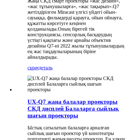
Жаңа СКД смарт проекторы «жас дизайн»,
«жас тұтынушыларға», «жас тақырып».Q7
жетілдірілген Miracast үлгісі үйдегі ойын-
сауыққа, фильмдерді қарауға, ойын ойнауға,
құжатты көрсетуге кеңінен
қолданылады.Оның бірегей тік
конструкциясы, сенсорлық басқарудың
үстіңгі қақпағы және арнайы объектив
дизайны Q7-ні 2022 жылы тұтынушылардың
ең жас таңдаулыларының біріне
айналдырады.
сұрау
деталь
UX-Q7 жаңа балалар проекторы
СКД дисплей Балаларға сыйлық
шағын проекторы
Ыстық сатылатын балаларға арналған
сыйлық шағын проектор үй кинотеатры
портативті жарықдиодты проектор. Ең үлкен