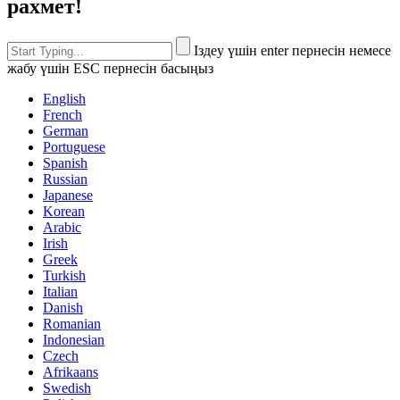
рахмет!
Іздеу үшін enter пернесін немесе
жабу үшін ESC пернесін басыңыз
English
French
German
Portuguese
Spanish
Russian
Japanese
Korean
Arabic
Irish
Greek
Turkish
Italian
Danish
Romanian
Indonesian
Czech
Afrikaans
Swedish