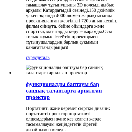
тамашалау тұтынушыны 3D көлемді дыбыс
арқылы Катардағыдай сезінеді.150 дюймдік
үлкен экранда 4000 люмен жарықтығында
проекцияланған жергілікті 720p анық кескін,
фильм ойнауға, бейне ойындарға және
спорттық матчтарды көруге жарамды.Осы
толық жұмыс істейтін проектормен
тұтынушылардың барлық ауқымын
қанағаттандырыңыз!
сұрау
деталь
функционалды баптауы бар
сандық талаптарға арналған
проектор
Портативті және керемет сыртқы дизайн:
портативті проектор портативті
өлшемдерімен және кез келген жерде
тасымалдауды жеңілдететін бірегей
дизайнымен келеді.