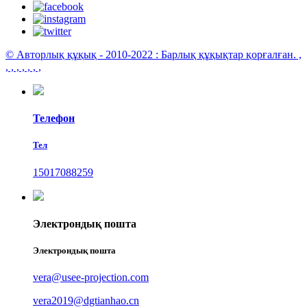
© Авторлық құқық - 2010-2022 : Барлық құқықтар қорғалған.
,
, , , , , , ,
Телефон
Тел
15017088259
Электрондық пошта
Электрондық пошта
vera@usee-projection.com
vera2019@dgtianhao.cn