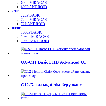
600P MIRACAST
600P ANDROID
720P
720P BASIC
720P MIRACAST
72P ANDROID
1080P
1080P BASIC
1080P MIRACAST
1080P ANDROID
UX-C11 Basic FHD Advanced U...
C12-Базалық білім беру және...