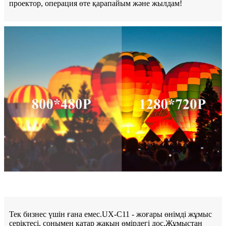
проектор, операция өте қарапайым және жылдам!
Тек бизнес үшін ғана емес.UX-C11 - жоғары өнімді жұмыс
серіктесі, сонымен қатар жақын өмірдегі дос.Жұмыстан