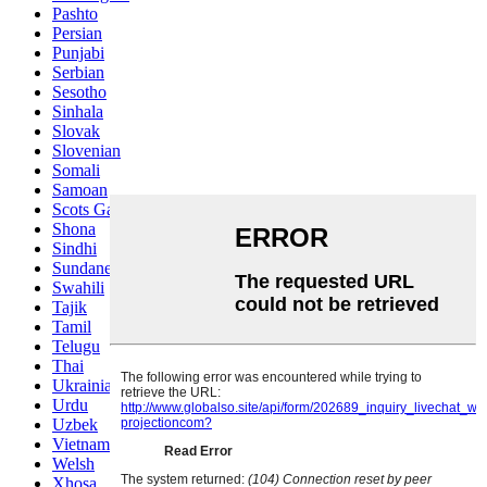
Pashto
Persian
Punjabi
Serbian
Sesotho
Sinhala
Slovak
Slovenian
Somali
Samoan
Scots Gaelic
Shona
Sindhi
Sundanese
Swahili
Tajik
Tamil
Telugu
Thai
Ukrainian
Urdu
Uzbek
Vietnamese
Welsh
Xhosa