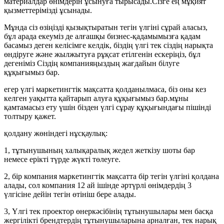
материалдар өнімдерін ұсынуға тырысады.Сізге ең мұқият
қызметтерімізді ұсынады.
Мұнда сіз өзіңізді қызықтыратын тегін үлгіні сұрай аласыз,
бұл арада екеуміз де алғашқы бизнес-қадамымызға қадам
басамыз деген келісімге келдік, біздің үлгі тек сіздің нарықта
өндіруге және жылжытуға рұқсат етілгенін ескеріңіз, бұл
дегеніміз Сіздің компанияңыздың жағдайын білуге ​​
құқығымыз бар.
егер үлгі маркетингтік мақсатта қолданылмаса, біз оны кез
келген уақытта қайтарып алуға құқығымыз бар.мұны
қамтамасыз ету үшін бізден үлгі сұрау құқығындағы пішінді
толтыру қажет.
қолдану жөніндегі нұсқаулық:
1, тұтынушының халықаралық жедел жеткізу шоты бар
немесе ерікті түрде жүкті төлеуге.
2, бір компания маркетингтік мақсатта бір тегін үлгіні қолдана
алады, сол компания 12 ай ішінде әртүрлі өнімдердің 3
үлгісіне дейін тегін өтініш бере алады.
3, Үлгі тек проектор өнеркәсібінің тұтынушылары мен басқа
жергілікті брендтердің тұтынушыларына арналған, тек нарық