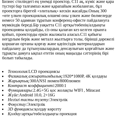
Бизнес стиліндегі ең үнемді проектор, C11 ақ, күміс және қара
түстері бар талғампаз және қарапайым жобаланған, бұл
проекторға бірегей «элиталық» кескін жасайды.Оның 300
«өте үлкен проекциялық өлшемі оны үлкен және бөлмелерде
немесе 50 адамнан тұратын конференц-офисте пайдалануға
мүмкіндік береді.Бір уақытта C11 артқы/төбенің/алдыңғы
проекцияны қолдайды, сіз оны қалаған кез келген орынға
қойып, проекторды еркін жылжыта аласыз.C11 қабығы
неғұрлым берік және металл жылтырға толы, бірінші дәрежелі
қоршаған ортаны қорғау және қауіпсіздік материалдарын
пайдалану да тұтынушылардың денсаулығын қорғайтын және
тұрақты дамуға ықпал ететін оның маңызды сәттерінің бірі
болып табылады.
Технология:
LCD проекциясы
Физикалық ажыратымдылық:
1920*1080P, 4K қолдауы
Жарықтық:
300ANSI люмен/8000люмен
Контраст коэффициенті:
2000:1
Функциялары:
2.4G+5G қос жолақты WIFI , Miracast
Жүйе:
Android 10.0, 2+16G
Негізгі тасты түзету:
Электрлік
Фокустау:
Электрлік
3D функциясы:
қолдау көрсету
Қолдау:
артқы/төбе/алдыңғы проекция