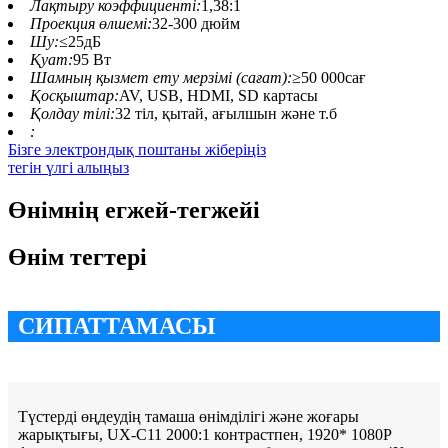
Лақтыру коэффициенті:
1,38:1
Проекция өлшемі:
32-300 дюйм
Шу:
≤25дБ
Қуат:
95 Вт
Шамның қызмет ету мерзімі (сағат):
≥50 000сағ
Қосқыштар:
AV, USB, HDMI, SD картасы
Қолдау тілі:
32 тіл, қытай, ағылшын және т.б
:
Бізге электрондық поштаны жіберіңіз
тегін үлгі алыңыз
Өнімнің егжей-тегжейі
Өнім тегтері
СИПАТТАМАСЫ
Түстерді өңдеудің тамаша өнімділігі және жоғары
жарықтығы, UX-C11 2000:1 контрастпен, 1920* 1080P