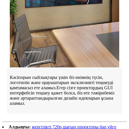
Кәсіпорын сыйлықтары үшін біз өнімнің түсін,
логотипін және орауыштарын эксклюзивті теңшеуді
қамтамасыз ете аламыз.Егер сізге проектордың GUI
интерфейсін теңшеу қажет болса, біз өте тәжірибеміз
және әртараптандырылған дизайн идеяларын ұсына
аламыз.
Алдыңғы:
жергілікті 720p шағын проекторы бар үйге