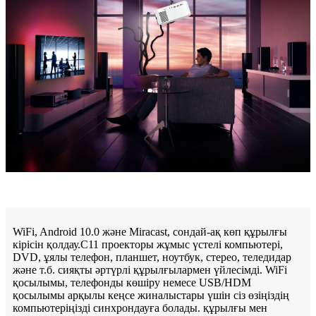
WiFi, Android 10.0 және Miracast, сондай-ақ көп құрылғы
кірісін қолдау.C11 проекторы жұмыс үстелі компьютері,
DVD, ұялы телефон, планшет, ноутбук, стерео, теледидар
және т.б. сияқты әртүрлі құрылғылармен үйлесімді. WiFi
қосылымы, телефонды көшіру немесе USB/HDM
қосылымы арқылы кеңсе жиналыстары үшін сіз өзіңіздің
компьютеріңізді синхрондауға болады. құрылғы мен