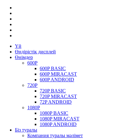
Үй
Өндірістік дисплей
Өнімдер
600P
600P BASIC
600P MIRACAST
600P ANDROID
720P
720P BASIC
720P MIRACAST
72P ANDROID
1080P
1080P BASIC
1080P MIRACAST
1080P ANDROID
Біз туралы
Компания туралы мәлімет