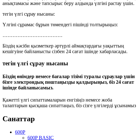
анықтамасы және тапсырыс беру алдында үлгіні растау үшін.
тегін үлгі сұрау нысаны:
Үлгіні сұрамас бұрын төмендегі пішінді толтырыңыз:
………………………………
Біздің кәсіби қызметкер әртүрлі аймақтардағы уақыттың
кешігуіне байланысты сізбен 24 сағат ішінде хабарласады.
тегін үлгі сұрау нысаны
Біздің өнімдер немесе бағалар тізімі туралы сұраулар үшін
бізге электрондық поштаңызды қалдырыңыз, біз 24 сағат
ішінде байланысамыз.
Қажетті үлгі сипаттамаларын енгізіңіз немесе жоба
талаптарын қысқаша сипаттаңыз, біз сізге үлгілерді ұсынамыз
Санаттар
600P
600P BASIC