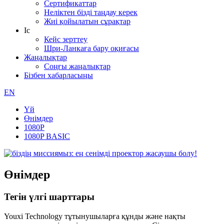
Сертификаттар
Неліктен бізді таңдау керек
Жиі қойылатын сұрақтар
Іс
Кейс зерттеу
Шри-Ланкаға бару оқиғасы
Жаңалықтар
Соңғы жаңалықтар
Бізбен хабарласыңы
EN
Үй
Өнімдер
1080P
1080P BASIC
Өнімдер
Тегін үлгі шарттары
Youxi Technology тұтынушыларға құнды және нақты