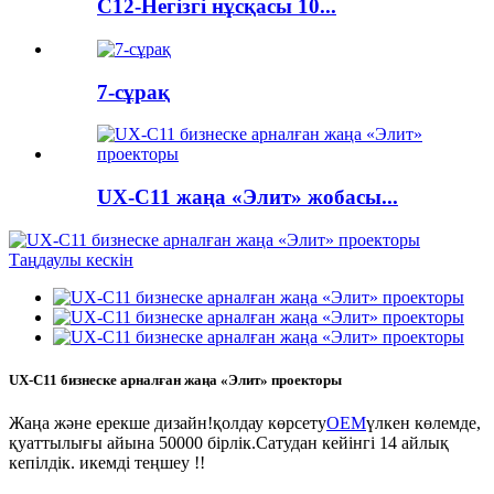
C12-Негізгі нұсқасы 10...
7-сұрақ
UX-C11 жаңа «Элит» жобасы...
UX-C11 бизнеске арналған жаңа «Элит» проекторы
Жаңа және ерекше дизайн!қолдау көрсету
OEM
үлкен көлемде,
қуаттылығы айына 50000 бірлік.Сатудан кейінгі 14 айлық
кепілдік. икемді теңшеу !!