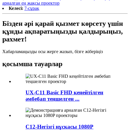
арналған ең жақсы проектор
Келесі:
7-сұрақ
Бізден әрі қарай қызмет көрсету үшін
құнды ақпаратыңызды қалдырыңыз,
рахмет!
Хабарламаңызды осы жерге жазып, бізге жіберіңіз
қосымша тауарлар
UX-C11 Basic FHD кеңейтілген
әмбебап теңшелген ...
C12-Негізгі нұсқасы 1080P