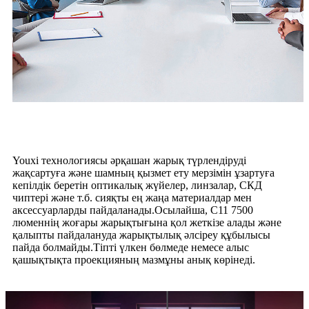
Youxi технологиясы әрқашан жарық түрлендіруді
жақсартуға және шамның қызмет ету мерзімін ұзартуға
кепілдік беретін оптикалық жүйелер, линзалар, СКД
чиптері және т.б. сияқты ең жаңа материалдар мен
аксессуарларды пайдаланады.Осылайша, C11 7500
люменнің жоғары жарықтығына қол жеткізе алады және
қалыпты пайдалануда жарықтылық әлсіреу құбылысы
пайда болмайды.Тіпті үлкен бөлмеде немесе алыс
қашықтықта проекцияның мазмұны анық көрінеді.