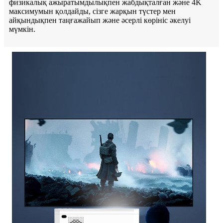
физикалық ажыратымдылықпен жабдықталған және 4K
максимумын қолдайды, сізге жарқын түстер мен
айқындықпен таңғажайып және әсерлі көрініс әкелуі
мүмкін.