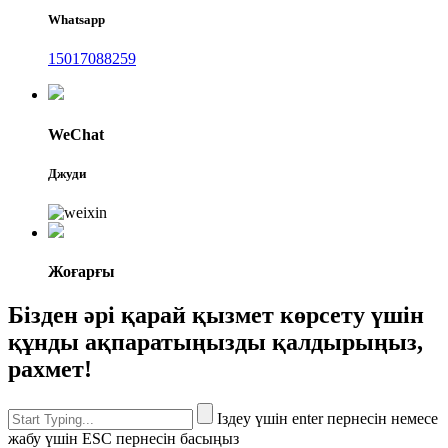
Whatsapp
15017088259
WeChat
Джуди
Жоғарғы
Бізден әрі қарай қызмет көрсету үшін
құнды ақпаратыңызды қалдырыңыз,
рахмет!
Іздеу үшін enter пернесін немесе
жабу үшін ESC пернесін басыңыз