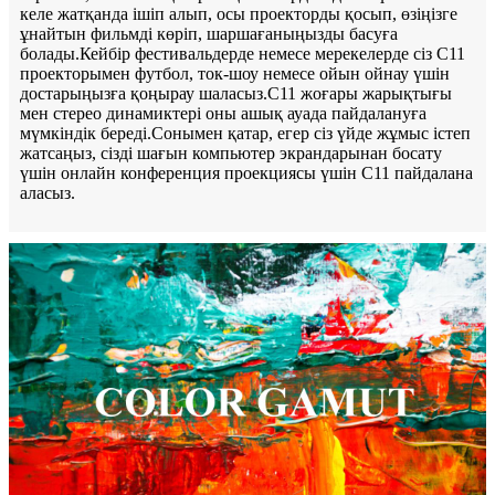
келе жатқанда ішіп алып, осы проекторды қосып, өзіңізге
ұнайтын фильмді көріп, шаршағаныңызды басуға
болады.Кейбір фестивальдерде немесе мерекелерде сіз C11
проекторымен футбол, ток-шоу немесе ойын ойнау үшін
достарыңызға қоңырау шаласыз.C11 жоғары жарықтығы
мен стерео динамиктері оны ашық ауада пайдалануға
мүмкіндік береді.Сонымен қатар, егер сіз үйде жұмыс істеп
жатсаңыз, сізді шағын компьютер экрандарынан босату
үшін онлайн конференция проекциясы үшін C11 пайдалана
аласыз.