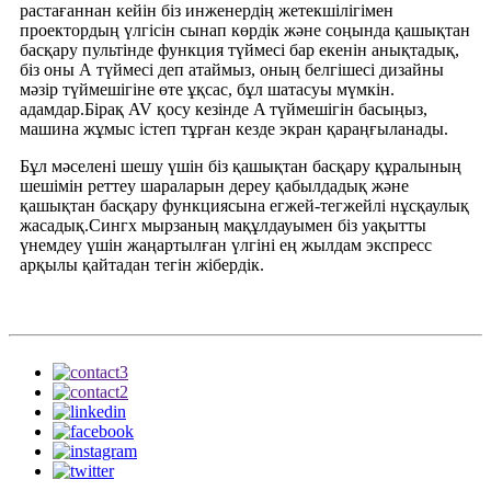
растағаннан кейін біз инженердің жетекшілігімен
проектордың үлгісін сынап көрдік және соңында қашықтан
басқару пультінде функция түймесі бар екенін анықтадық,
біз оны А түймесі деп атаймыз, оның белгішесі дизайны
мәзір түймешігіне өте ұқсас, бұл шатасуы мүмкін.
адамдар.Бірақ AV қосу кезінде A түймешігін басыңыз,
машина жұмыс істеп тұрған кезде экран қараңғыланады.
Бұл мәселені шешу үшін біз қашықтан басқару құралының
шешімін реттеу шараларын дереу қабылдадық және
қашықтан басқару функциясына егжей-тегжейлі нұсқаулық
жасадық.Сингх мырзаның мақұлдауымен біз уақытты
үнемдеу үшін жаңартылған үлгіні ең жылдам экспресс
арқылы қайтадан тегін жібердік.