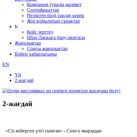
Компания туралы мәлімет
Сертификаттар
Неліктен бізді таңдау керек
Жиі қойылатын сұрақтар
Іс
Кейс зерттеу
Шри-Ланкаға бару оқиғасы
Жаңалықтар
Соңғы жаңалықтар
Бізбен хабарласыңы
EN
Үй
2-жағдай
2-жағдай
«Сіз жіберген үлгі сынған» - Сингх мырзадан