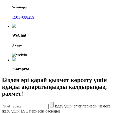
Whatsapp
15017088259
WeChat
Джуди
Жоғарғы
Бізден әрі қарай қызмет көрсету үшін
құнды ақпаратыңызды қалдырыңыз,
рахмет!
Іздеу үшін enter пернесін немесе
жабу үшін ESC пернесін басыңыз