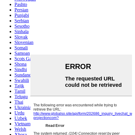
Pashto
Persian
Punjabi
Serbian
Sesotho
Sinhala
Slovak
Slovenian
Somali
Samoan
Scots Gaelic
Shona
Sindhi
Sundanese
Swahili
Tajik
Tamil
Telugu
Thai
Ukrainian
Urdu
Uzbek
Vietnamese
Welsh
Xhosa