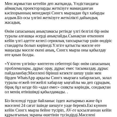
Мен жұмыстан кетейін деп жатқанда, Үндістандағы
аймақтық проекторларды жеткізуге маманданған
кәсіпорынның менеджері Сингх мырзадан бұл хабарды
алдым.Біз осы үлгіні жеткізуге жеткілікті дайындық
жасадық.
Өнім сапасының анықтамасы ретінде үлгі белгілі бір өнім
туралы алғашқы әсерді анықтайды.Сынақтан өткеннен
кейін үлгі әдетте келесі сериялық тапсырыстар үшін өндіріс
стандарты болып көрінеді.Үлгіге қатысты мәселе өте
маңызды мәселе екені анық, Сингх мырза оны қабылдау
өте қиын болды.
«Үзілген үлгінің» көптеген себептері бар: өнім сапасының
проблемалары, дұрыс орау, дұрыс емес тасымалдау, дұрыс
пайдаланбау;Мәселені бірінші кезекте шешу үшін мен
бірден WhatsApp арқылы Сингх мырзаға хабарласып, залал
туралы егжей-тегжейлі хабарлау ыңғайлы ма деп сұрадым,
бірақ бұл кезде біз «адал емес» сияқты көріндік, сондықтан
ол менің өтінішімді қабылдамады. .
Біз белсенді түрде байланыс іздеп жатырмыз және бұл
мәселені 24 сағат ішінде шешуге уәде береміз.Екі күннен
кейін Сингх мырза бейне түсіріп, AV-ге қосылғаннан кейін
құрылғының экраны өшетінін түсіндірді.Мәселені